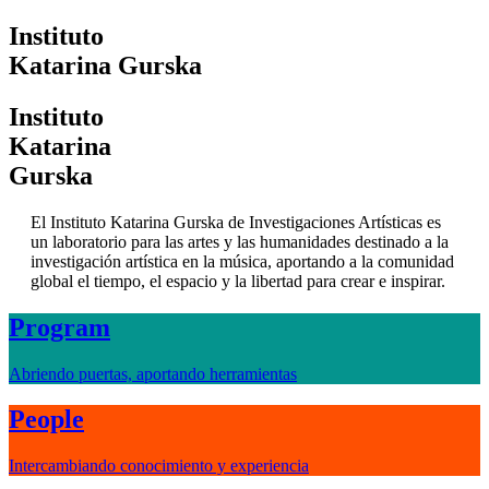
I
nstituto
K
atarina
G
urska
I
nstituto
K
atarina
G
urska
El Instituto Katarina Gurska de Investigaciones Artísticas es
un laboratorio para las artes y las humanidades destinado a la
investigación artística en la música, aportando a la comunidad
global el tiempo, el espacio y la libertad para crear e inspirar.
Program
Abriendo puertas, aportando herramientas
People
Intercambiando conocimiento y experiencia