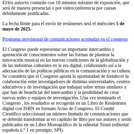
El/
los autor
/es contarán con 10 minutos máximo de exposición
,
que
será de manera
presencial o por videoconferencia
por causas
debidamente justificadas
.
La fecha límite para el envío de resúmenes será el miércoles
5
de
mayo de 2025.
Programa provisional de comunicaciones aceptadas en el congreso
El Congreso puede representar un importante intercambio y
aportación de conocimientos sobre las formas de plantear la
innovación musical en las nuevas condiciones de la globalización y
de las industrias culturales en la era digital, colaborando así a la
adecuación de las políticas públicas en la comunicación y su cultura.
Se considera que el Congreso aporta la oportunidad de fortalecer la
colaboración entre investigadores de distintas universidades, centros
educativos y de investigación que trabajan sobre temas similares y
que han de beneficiar del intercambio y la posibilidad de crear
nuevas redes y equipos de investigación.
Una vez terminado el
Congreso
,
los
resultados se recogerán en un Libro de
Resúmenes
digital con ISBN
en formato Actas de Congreso.
El Comité
Científico seleccionará un número limitado de comunicaciones que
se deberán transformar
ar en capítulo de libro por sus autores
y
serán
publicados en un
Libro Monográfico
de
la
editorial
T
i
rant
(
editorial
española n.º 1 en prestigio
, SPI).