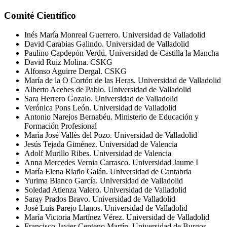
Comité Científico
Inés María Monreal Guerrero. Universidad de Valladolid
David Carabias Galindo. Universidad de Valladolid
Paulino
Capdepón
Verdú. Universidad de Castilla la Mancha
David Ruiz Molina. CSKG
Alfonso Aguirre
Dergal
. CSKG
María de la O Cortón de las Heras. Universidad de Valladolid
Alberto Acebes de Pablo. Universidad de Valladolid
Sara Herrero
Gozalo
. Universidad de Valladolid
Verónica Pons León. Universidad de Valladolid
Antonio
Narejos
Bernabéu. Ministerio de Educación y
Formación Profesional
María José Vallés del Pozo. Universidad de Valladolid
Jesús Tejada Giménez. Universidad de Valencia
Adolf Murillo Ribes. Universidad de Valencia
Anna Mercedes
Vernia
Carrasco. Universidad Jaume I
María Elena Riaño Galán. Universidad de Cantabria
Yurima
Blanco García. Universidad de Valladolid
Soledad Atienza Valero. Universidad de Valladolid
Saray Prados Bravo. Universidad de Valladolid
José Luis Parejo Llanos. Universidad de Valladolid
María Victoria Martínez
Vérez.
Universidad de Valladolid
Francisco Javier Centeno
Mart
ín. Universidad de Burgos