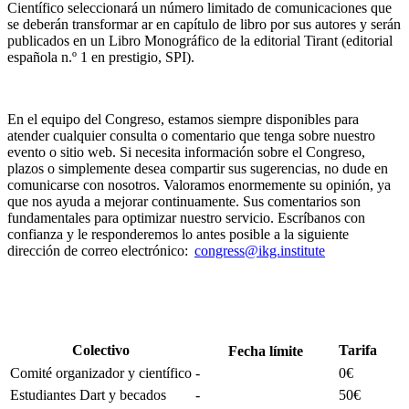
Científico seleccionará un número limitado de comunicaciones que
se deberán transformar
ar en capítulo de libro por sus autores
y
serán
publicados en un
Libro Monográfico
de
la
editorial
T
i
rant
(
editorial
española n.º 1 en prestigio
, SPI).
En el equipo del Congreso, estamos siempre disponibles para
atender cualquier consulta o comentario que tenga sobre nuestro
evento o sitio web. Si necesita información sobre
el Congreso
,
plazos o simplemente desea compartir sus sugerencias, no dude en
comunicarse con nosotros. Valoramos enormemente su opinión, ya
que nos ayuda a mejorar continuamente. Sus comentarios son
fundamentales para optimizar nuestro servicio. Escríbanos con
confianza y le responderemos lo antes posible
a la siguiente
dirección de correo electrónico:
congress@ikg.institute
Colectivo
Tarifa
Fecha límite
Comité organizador y científico
-
0€
Estudiantes Dart y becados
-
50€