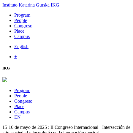
Instituto Katarina Gurska
IKG
Program
People
Congreso
Place
Campus
English
+
IKG
Program
People
Congreso
Place
Campus
EN
15-16 de mayo de 2025 : II Congreso Internacional - Intersección de
arte, sociedad y tecnología en la innovación musical.