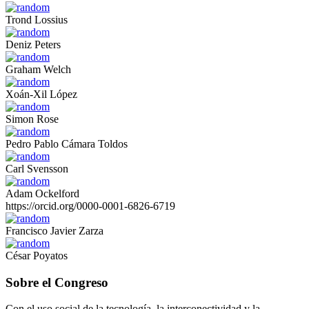
Trond Lossius
Deniz Peters
Graham Welch
Xoán-Xil López
Simon Rose
Pedro Pablo Cámara Toldos
Carl Svensson
Adam Ockelford
https://orcid.org/0000-0001-6826-6719
Francisco Javier Zarza
César Poyatos
Sobre el Congreso
Con el uso social de la tecnología, la interconectividad y la