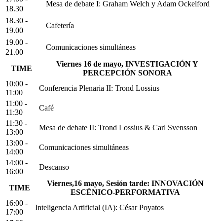
Mesa de debate
I: Graham Welch y Adam Ockelford
18.30
18.30 -
Cafetería
19.00
19.00 -
Comunicaciones simultáneas
21.00
Viernes 16 de mayo, INVESTIGACIÓN Y
TIME
PERCEPCIÓN SONORA
10:00 -
Conferencia Plenaria II: Trond Lossius
11:00
11:00 -
Café
11:30
11:30 -
Mesa de debate II: Trond Lossius & Carl Svensson
13:00
13:00 -
Comunicaciones simultáneas
14:00
14:00 -
Descanso
16:00
Viernes,16 mayo, Sesión tarde: INNOVACIÓN
TIME
ESCÉNICO-PERFORMATIVA
16:00 -
Inteligencia Artificial (IA): César Poyatos
17:00