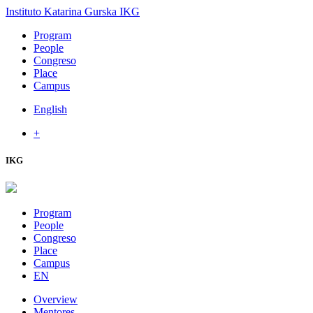
Instituto Katarina Gurska
IKG
Program
People
Congreso
Place
Campus
English
+
IKG
Program
People
Congreso
Place
Campus
EN
Overview
Mentores